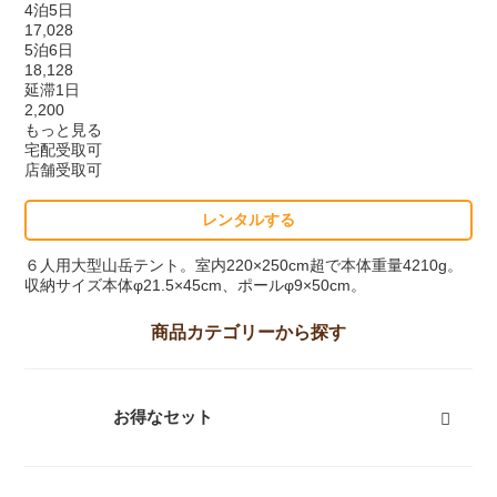
4泊5日
17,028
5泊6日
18,128
延滞1日
2,200
もっと見る
宅配受取可
店舗受取可
レンタルする
６人用大型山岳テント。室内220×250cm超で本体重量4210g。
収納サイズ本体φ21.5×45cm、ポールφ9×50cm。
商品カテゴリーから探す
お得なセット
富士山登山向けセット
キャンプセット
登山セット
フェスセット
スノースポーツセット
スノーギアセット
屋久島向けセット
ツーリングセット
レジャーセット
すべて