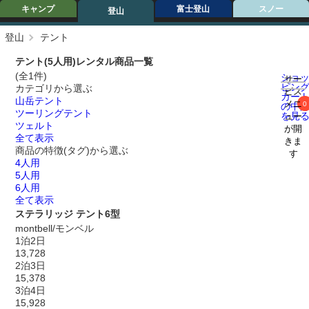
キャンプ
富士登山
スノー
登山
登山
テント
テント(5人用)レンタル商品一覧
(全1件)
ショ
サー
ピン
カテゴリから選ぶ
ビス
カー
山岳テント
メニ
0
の中
ツーリングテント
を見
ュー
ツェルト
が開
全て表示
きま
商品の特徴(タグ)から選ぶ
す
4人用
5人用
6人用
全て表示
ステラリッジ テント6型
montbell/モンベル
1泊2日
13,728
2泊3日
15,378
3泊4日
15,928