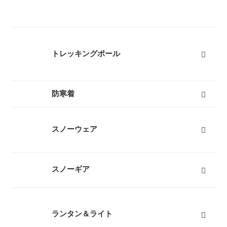
レディーストレッキングシューズ
メンズトレッキングシューズ
キッズトレッキングシューズ
沢靴
スノーブーツ（雪山登山靴）
トレッキングソックス
すべて
トレッキングポール
３つ折りタイプ
レバーロックタイプ
ツイストロックタイプ
すべて
防寒着
インナーダウン
ダウンジャケット
ダウンパンツ
ダウンコート
フリース
キッズ用ダウン
テントシューズ
マフラー
すべて
スノーウェア
レディーススノーウェア
レディーススノーボードウェア
メンズスノーウェア
メンズスノーボードウェア
キッズスノーウェア
キッズスノーボードウェア
スノーグローブ
キッズスノーグローブ
ゴーグル
防寒タイツ
すべて
スノーギア
スノーブーツ（雪山登山靴）
スノーシュー
ビーコン
バックカントリーザック
スノーフライ
アイゼン
ピッケル（アックス）
スノーウェア
ゴーグル
タイヤチェーン
エアボード
すべて
ランタン＆ライト