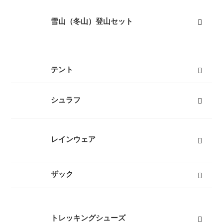
雪山（冬山）登山セット
テント
キャンプテント
山岳テント
ツーリングテント
タープ
テントマット
スノーフライ
ツェルト
テントアイテム
すべて
シュラフ
オールシーズンシュラフ（冬用寝袋）
３シーズンシュラフ（春秋用寝袋）
夏用シュラフ（夏用寝袋）
マット
コット
ピロー
シュラフカバー
インナーシーツ
小物
すべて
レインウェア
レディースレインウェア
メンズレインウェア
キッズレインウェア
ポンチョ
アンブレラ（傘）
すべて
ザック
50L以上ザック
50L未満ザック（レディース）
50L未満ザック（メンズ）
キッズ用ザック
ベビーキャリア
ザックカバー
バックカントリーザック
トラベルバッグ
すべて
トレッキングシューズ