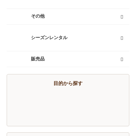
燃料式ランタン
ガス式ランタン
電池式ランタン
ヘッドランプ
ランタンポール
すべて
その他
キャリーカート
チェア（椅子）
スパッツ（ゲイター）
サポートタイツ
防寒タイツ
スカート
ヘルメット
ハーネス
クーラーボックス
天体望遠鏡
双眼鏡
コンパス
GPS
時計
ヒーター
ボトル
トレッキンググローブ
サングラス
帽子
トレッキングパンツ
ハイドレーション
ソーラーチャージャー
カヤック
自転車
熊よけ・熊撃退
すべて
シーズンレンタル
キャンプセットマンスリーレンタル
テントマンスリーレンタル
登山セットマンスリーレンタル
シュラフ（寝袋）マンスリーレンタル
登山単品マンスリーレンタル
スノーセットマンスリーレンタル
すべて
販売品
トレッキングソックス
燃料
酸素缶
帽子
手袋
ハイドレーション
そらのしたオリジナルＴシャツ
すべて
目的から探す