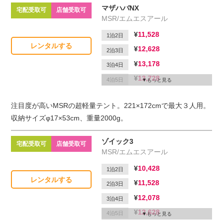
マザハバNX
宅配受取可
店舗受取可
MSR/エムエスアール
11,528
1泊2日
レンタルする
12,628
2泊3日
13,178
3泊4日
13,728
4泊5日
もっと見る
14,278
5泊6日
注目度が高いMSRの超軽量テント。221×172cmで最大３人用。
2,200
延滞1日
収納サイズφ17×53cm、重量2000g。
ゾイック3
宅配受取可
店舗受取可
MSR/エムエスアール
10,428
1泊2日
レンタルする
11,528
2泊3日
12,078
3泊4日
12,628
4泊5日
もっと見る