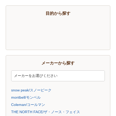
トレッキングソックス
燃料
酸素缶
帽子
手袋
ハイドレーション
そらのしたオリジナルＴシャツ
すべて
目的から探す
メーカーから探す
snow peak/スノーピーク
montbell/モンベル
Coleman/コールマン
THE NORTH FACE/ザ・ノース・フェイス