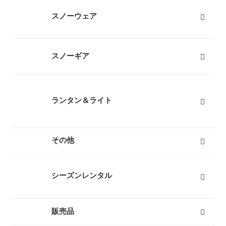
インナーダウン
ダウンジャケット
ダウンパンツ
ダウンコート
フリース
キッズ用ダウン
テントシューズ
マフラー
すべて
スノーウェア
レディーススノーウェア
レディーススノーボードウェア
メンズスノーウェア
メンズスノーボードウェア
キッズスノーウェア
キッズスノーボードウェア
スノーグローブ
キッズスノーグローブ
ゴーグル
防寒タイツ
すべて
スノーギア
スノーブーツ（雪山登山靴）
スノーシュー
ビーコン
バックカントリーザック
スノーフライ
アイゼン
ピッケル（アックス）
スノーウェア
ゴーグル
タイヤチェーン
エアボード
すべて
ランタン＆ライト
燃料式ランタン
ガス式ランタン
電池式ランタン
ヘッドランプ
ランタンポール
すべて
その他
キャリーカート
チェア（椅子）
スパッツ（ゲイター）
サポートタイツ
防寒タイツ
スカート
ヘルメット
ハーネス
クーラーボックス
天体望遠鏡
双眼鏡
コンパス
GPS
時計
ヒーター
ボトル
トレッキンググローブ
サングラス
帽子
トレッキングパンツ
ハイドレーション
ソーラーチャージャー
カヤック
自転車
熊よけ・熊撃退
すべて
シーズンレンタル
キャンプセットマンスリーレンタル
テントマンスリーレンタル
登山セットマンスリーレンタル
シュラフ（寝袋）マンスリーレンタル
登山単品マンスリーレンタル
スノーセットマンスリーレンタル
すべて
販売品