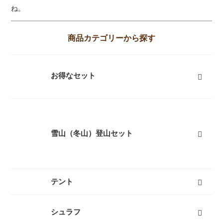
ね。
商品カテゴリーから探す
お得なセット
富士山登山向けセット
キャンプセット
登山セット
フェスセット
スノースポーツセット
スノーギアセット
屋久島向けセット
ツーリングセット
レジャーセット
すべて
雪山（冬山）登山セット
テント
キャンプテント
山岳テント
ツーリングテント
タープ
テントマット
スノーフライ
ツェルト
テントアイテム
すべて
シュラフ