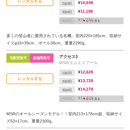
レンタルする
10,648
2泊3日
11,198
3泊4日
11,748
4泊5日
もっと見る
12,298
5泊6日
多くの登山者に愛用されている名機。室内220×185cm、収納サ
2,200
延滞1日
イズφ16×39cm、ポール38cm。重量2290g。
アクセス3
宅配受取可
店舗受取可
MSR/エムエスアール
12,628
1泊2日
レンタルする
13,728
2泊3日
14,278
3泊4日
14,828
4泊5日
もっと見る
15,378
5泊6日
MSRのオールシーズンモデル！！室内213×178cm超、収納サイ
2,200
延滞1日
ズ53×17cm、重量2300g。