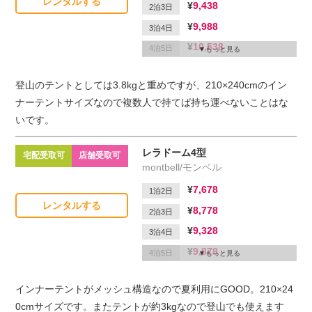
レンタルする
9,438
2泊3日
9,988
3泊4日
10,538
4泊5日
もっと見る
11,088
5泊6日
登山のテントとしては3.8kgと重めですが、210×240cmのイン
1,650
延滞1日
ナーテントサイズなので複数人で持てば持ち運べないことはな
いです。
レラドーム4型
宅配受取可
店舗受取可
montbell/モンベル
7,678
1泊2日
レンタルする
8,778
2泊3日
9,328
3泊4日
9,878
4泊5日
もっと見る
10,428
5泊6日
インナーテントがメッシュ構造なので夏利用にGOOD。210×24
1,100
延滞1日
0cmサイズです。またテントが約3kgなので登山でも使えます