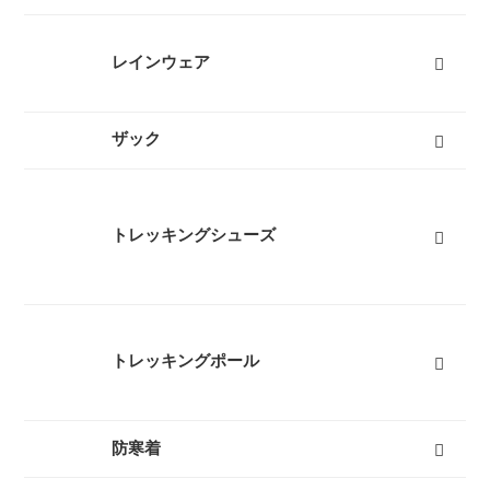
オールシーズンシュラフ（冬用寝袋）
３シーズンシュラフ（春秋用寝袋）
夏用シュラフ（夏用寝袋）
マット
コット
ピロー
シュラフカバー
インナーシーツ
小物
すべて
レインウェア
レディースレインウェア
メンズレインウェア
キッズレインウェア
ポンチョ
アンブレラ（傘）
すべて
ザック
50L以上ザック
50L未満ザック（レディース）
50L未満ザック（メンズ）
キッズ用ザック
ベビーキャリア
ザックカバー
バックカントリーザック
トラベルバッグ
すべて
トレッキングシューズ
レディーストレッキングシューズ
メンズトレッキングシューズ
キッズトレッキングシューズ
沢靴
スノーブーツ（雪山登山靴）
トレッキングソックス
すべて
トレッキングポール
３つ折りタイプ
レバーロックタイプ
ツイストロックタイプ
すべて
防寒着