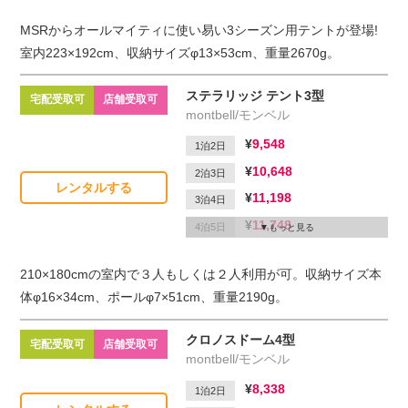
13,178
5泊6日
MSRからオールマイティに使い易い3シーズン用テントが登場!
2,200
延滞1日
室内223×192cm、収納サイズφ13×53cm、重量2670g。
ステラリッジ テント3型
宅配受取可
店舗受取可
montbell/モンベル
9,548
1泊2日
10,648
2泊3日
レンタルする
11,198
3泊4日
11,748
4泊5日
もっと見る
12,298
5泊6日
210×180cmの室内で３人もしくは２人利用が可。収納サイズ本
2,200
延滞1日
体φ16×34cm、ポールφ7×51cm、重量2190g。
クロノスドーム4型
宅配受取可
店舗受取可
montbell/モンベル
8,338
1泊2日