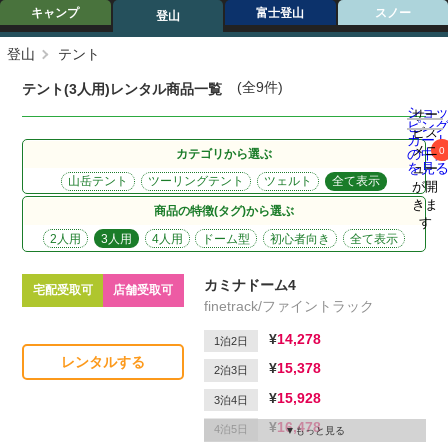
キャンプ
富士登山
スノー
登山
登山
テント
(全9件)
テント(3人用)レンタル商品一覧
ショ
サー
ピン
ビス
カー
メニ
0
の中
カテゴリから選ぶ
を見
ュー
山岳テント
ツーリングテント
ツェルト
全て表示
が開
きま
商品の特徴(タグ)から選ぶ
す
2人用
3人用
4人用
ドーム型
初心者向き
全て表示
カミナドーム4
宅配受取可
店舗受取可
finetrack/ファイントラック
14,278
1泊2日
レンタルする
15,378
2泊3日
15,928
3泊4日
16,478
4泊5日
もっと見る