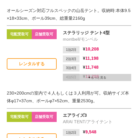
17,028
5泊6日
オールシーズン対応フルスペックの山岳テント。収納時:本体9.5
2,200
延滞1日
×18×33cm、ポール39cm、総重量2160g
ステラリッジ テント4型
宅配受取可
店舗受取可
montbell/モンベル
10,208
1泊2日
11,198
2泊3日
レンタルする
11,748
3泊4日
12,298
4泊5日
もっと見る
12,848
5泊6日
230×200cmの室内で４人もしくは３人利用が可。収納サイズ本
2,200
延滞1日
体φ17×37cm、ポールφ7×52cm、重量2530g。
エアライズ3
宅配受取可
店舗受取可
ARAI TENT/アライテント
9,548
1泊2日