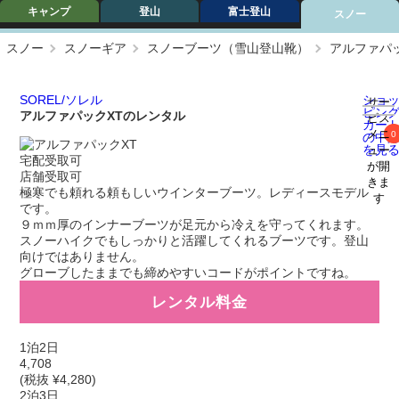
キャンプ
登山
富士登山
スノー
スノー
スノーギア
スノーブーツ（雪山登山靴）
アルファパッ
ショ
SOREL/ソレル
サー
ピン
アルファパックXTのレンタル
ビス
カー
メニ
0
の中
を見
ュー
宅配受取可
が開
店舗受取可
きま
極寒でも頼れる頼もしいウインターブーツ。レディースモデル
す
です。
９ｍｍ厚のインナーブーツが足元から冷えを守ってくれます。
スノーハイクでもしっかりと活躍してくれるブーツです。登山
向けではありません。
グローブしたままでも締めやすいコードがポイントですね。
レンタル料金
1泊2日
4,708
(税抜 ¥4,280)
2泊3日