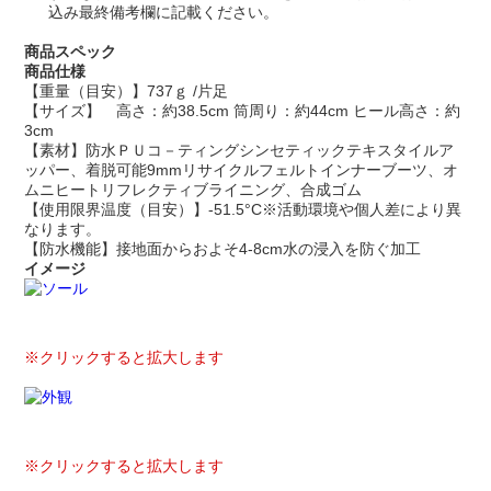
込み最終備考欄に記載ください。
商品スペック
商品仕様
【重量（目安）】737ｇ /片足
【サイズ】 高さ：約38.5cm 筒周り：約44cm ヒール高さ：約
3cm
【素材】防水ＰＵコ－ティングシンセティックテキスタイルア
ッパー、着脱可能9mmリサイクルフェルトインナーブーツ、オ
ムニヒートリフレクティブライニング、合成ゴム
【使用限界温度（目安）】-51.5°C※活動環境や個人差により異
なります。
【防水機能】接地面からおよそ4-8cm水の浸入を防ぐ加工
イメージ
※クリックすると拡大します
※クリックすると拡大します