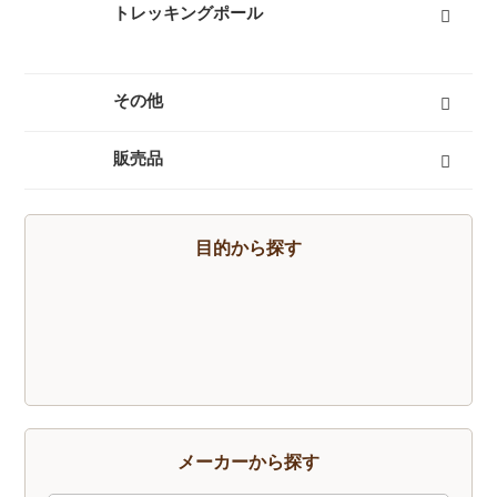
トレッキングポール
３つ折りタイプ
レバーロックタイプ
ツイストロックタイプ
すべて
その他
キャリーカート
チェア（椅子）
スパッツ（ゲイター）
サポートタイツ
防寒タイツ
スカート
ヘルメット
ハーネス
クーラーボックス
天体望遠鏡
双眼鏡
コンパス
GPS
時計
ヒーター
ボトル
トレッキンググローブ
サングラス
帽子
トレッキングパンツ
ハイドレーション
ソーラーチャージャー
カヤック
自転車
熊よけ・熊撃退
すべて
販売品
トレッキングソックス
燃料
酸素缶
帽子
手袋
ハイドレーション
そらのしたオリジナルＴシャツ
すべて
目的から探す
メーカーから探す