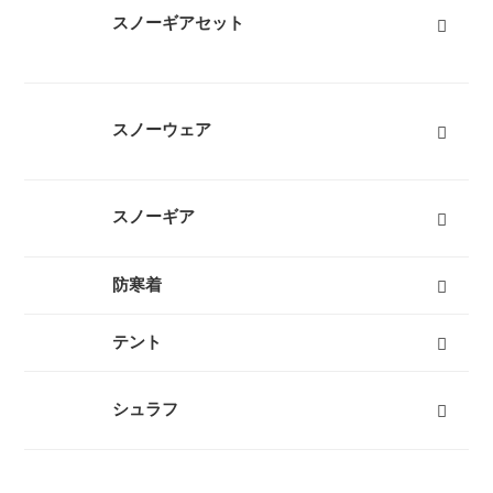
スノーギアセット
スノーウェア
レディーススノーウェア
レディーススノーボードウェア
メンズスノーウェア
メンズスノーボードウェア
キッズスノーウェア
キッズスノーボードウェア
スノーグローブ
キッズスノーグローブ
ゴーグル
防寒タイツ
すべて
スノーギア
スノーブーツ（雪山登山靴）
スノーシュー
ビーコン
バックカントリーザック
スノーフライ
アイゼン
ピッケル（アックス）
スノーウェア
ゴーグル
タイヤチェーン
エアボード
すべて
防寒着
インナーダウン
ダウンジャケット
ダウンパンツ
ダウンコート
フリース
キッズ用ダウン
テントシューズ
マフラー
すべて
テント
キャンプテント
山岳テント
ツーリングテント
タープ
テントマット
スノーフライ
ツェルト
テントアイテム
すべて
シュラフ
オールシーズンシュラフ（冬用寝袋）
３シーズンシュラフ（春秋用寝袋）
夏用シュラフ（夏用寝袋）
マット
コット
ピロー
シュラフカバー
インナーシーツ
小物
すべて