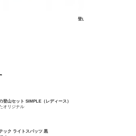
登山用ザック（リュック）の
す
の登山セット SIMPLE（レディース）
たオリジナル
テック ライトスパッツ 黒