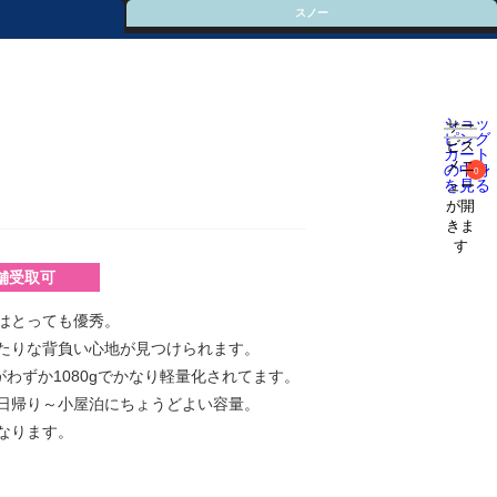
スノー
ショッ
サー
ピング
ビス
カート
メニ
の中身
0
を見る
ュー
が開
きま
す
舗受取可
はとっても優秀。
たりな背負い心地が見つけられます。
がわずか1080gでかなり軽量化されてます。
日帰り～小屋泊にちょうどよい容量。
なります。