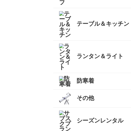
オールシーズンシュラフ（
３シーズンシュラフ（春秋
夏用シュラフ（夏用寝袋）
マット
コット
ピロー
シュラフカバー
インナーシーツ
小物
すべて
テーブル＆キッチン
テーブル
バーナー
椅子
クッカー
ダッチオーブン
クーラーボックス
ボトル
すべて
ランタン＆ライト
防寒着
燃料式ランタン
ガス式ランタン
電池式ランタン
ヘッドランプ
ランタンポール
すべて
インナーダウン
ダウンジャケット
ダウンパンツ
ダウンコート
フリース
キッズ用ダウン
テントシューズ
マフラー
すべて
その他
キャリーカート
チェア（椅子）
スパッツ（ゲイター）
サポートタイツ
防寒タイツ
スカート
ヘルメット
ハーネス
クーラーボックス
天体望遠鏡
双眼鏡
コンパス
GPS
時計
ヒーター
ボトル
トレッキンググローブ
サングラス
帽子
トレッキングパンツ
ハイドレーション
ソーラーチャージャー
カヤック
自転車
熊よけ・熊撃退
すべて
シーズンレンタル