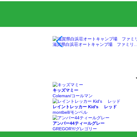
滋賀県白浜荘オートキャンプ場 ファミリ
キッズマミー
Coleman/コールマン
レイントレッカー Kid's レッド
montbell/モンベル
アンバー44ティールグレー
GREGORY/グレゴリー