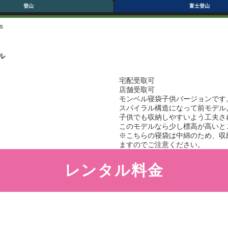
登山
富士登山
s
ル
宅配受取可
店舗受取可
モンベル寝袋子供バージョンです
スパイラル構造になって前モデル
子供でも収納しやすいよう工夫さ
このモデルなら少し標高が高いと
※こちらの寝袋は中綿のため、収
ますのでご注意ください。
レンタル料金