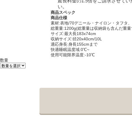
延長料金の1.5倍をご請求させて
い。
商品スペック
商品仕様
素材:表地/70デニール・ナイロン・タフタ
総重量:1200g(総重量は収納袋も含んだ重量
サイズ:最大長183x74cm
収納サイズ:径20x40cm/10L
適応身長:身長155cmまで
快適睡眠温度域:0℃~
使用可能限界温度:-10℃
数量