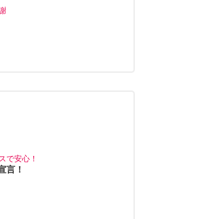
謝
スで安心！
宣言！