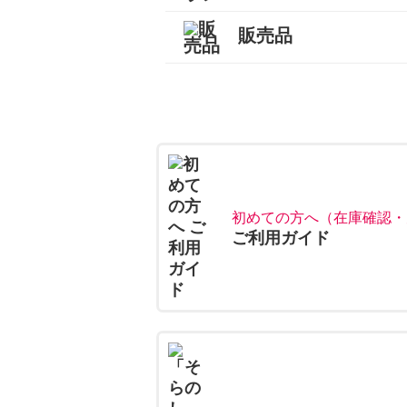
販売品
キャンプセットマンスリー
テントマンスリーレンタル
登山セットマンスリーレン
シュラフ（寝袋）マンスリ
登山単品マンスリーレンタ
スノーセットマンスリーレ
すべて
トレッキングソックス
燃料
酸素缶
帽子
手袋
ハイドレーション
そらのしたオリジナルＴシ
すべて
初めての方へ（在庫確認・
ご利用ガイド