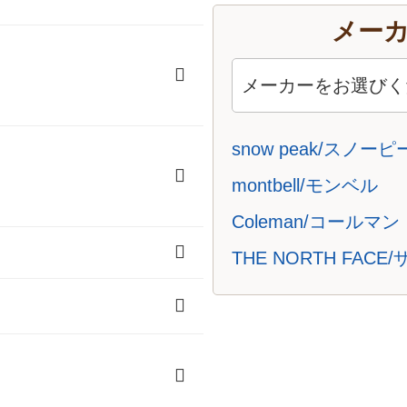
メー
冬用寝袋）
用寝袋）
snow peak/スノー
montbell/モンベル
Coleman/コールマン
THE NORTH FA