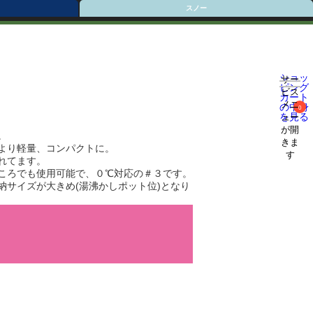
スノー
ショッ
サー
ピング
ビス
カート
メニ
の中身
0
を見る
ュー
が開
。
きま
より軽量、コンパクトに。
す
れてます。
ころでも使用可能で、０℃対応の＃３です。
納サイズが大きめ(湯沸かしポット位)となり