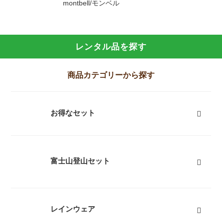
montbell/モンベル
レンタル品を探す
商品カテゴリーから探す
お得なセット
富士山登山向けセット
キャンプセット
登山セット
フェスセット
スノースポーツセット
スノーギアセット
屋久島向けセット
ツーリングセット
レジャーセット
すべて
富士山登山セット
富士山登山セット一覧
富士山登山のおすすめセット情報
富士山登山初心者お役立ち情報
富士山登山の服装・ファッション
富士山登山の装備・持ち物
富士山登山経験者の声・アドバイス
富士山登山体験レポート
富士山登山利用者からの手紙
レインウェア