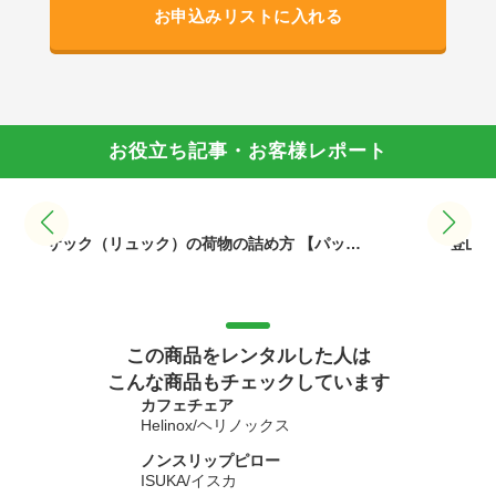
お申込みリストに入れる
お役立ち記事・お客様レポート
ザック（リュック）の荷物の詰め方 【パッ…
登山用
この商品をレンタルした人は
こんな商品もチェックしています
カフェチェア
Helinox/ヘリノックス
ノンスリップピロー
ISUKA/イスカ