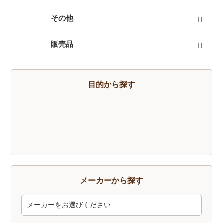
燃料式ランタン
ガス式ランタン
電池式ランタン
ヘッドランプ
ランタンポール
すべて
その他
キャリーカート
チェア（椅子）
スパッツ（ゲイター）
サポートタイツ
防寒タイツ
スカート
ヘルメット
ハーネス
クーラーボックス
天体望遠鏡
双眼鏡
コンパス
GPS
時計
ヒーター
ボトル
トレッキンググローブ
サングラス
帽子
トレッキングパンツ
ハイドレーション
ソーラーチャージャー
カヤック
自転車
熊よけ・熊撃退
すべて
販売品
トレッキングソックス
燃料
酸素缶
帽子
手袋
ハイドレーション
そらのしたオリジナルＴシャツ
すべて
目的から探す
メーカーから探す