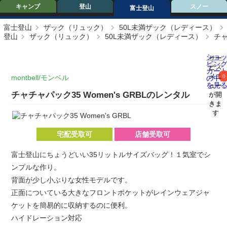
キャンプ
登山
スノー
富士登山
富士登山
ザック（リュック）
50L未満ザック（レディース）
登山
ザック（リュック）
50L未満ザック（レディース）
チャ
ショ
サー
ピン
ビス
カー
メニ
montbell/モンベル
0
の中
を見
ュー
チャチャパック35 Women's GRBLのレンタル
が開
きま
す
宅配受取可
店舗受取可
富士登山にちょうどいい35リットルサイズバッグ！１気室でシ
ンプルな作り。
背面が少し小ぶりな女性モデルです。
正面についている大きなフロントポケットがレインウェアジャ
ケットを簡易的に収納するのに便利。
ハイドレーション対応