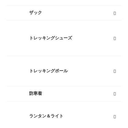
レディースレインウェア
メンズレインウェア
キッズレインウェア
ポンチョ
アンブレラ（傘）
すべて
ザック
50L以上ザック
50L未満ザック（レディース）
50L未満ザック（メンズ）
キッズ用ザック
ベビーキャリア
ザックカバー
バックカントリーザック
トラベルバッグ
すべて
トレッキングシューズ
レディーストレッキングシューズ
メンズトレッキングシューズ
キッズトレッキングシューズ
沢靴
スノーブーツ（雪山登山靴）
トレッキングソックス
すべて
トレッキングポール
３つ折りタイプ
レバーロックタイプ
ツイストロックタイプ
すべて
防寒着
インナーダウン
ダウンジャケット
ダウンパンツ
ダウンコート
フリース
キッズ用ダウン
テントシューズ
マフラー
すべて
ランタン＆ライト