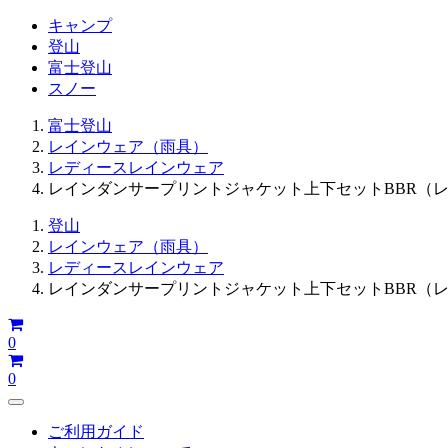
キャンプ
登山
富士登山
スノー
富士登山
レインウェア（雨具）
レディースレインウェア
レインダンサープリントジャケット上下セットBBR（
登山
レインウェア（雨具）
レディースレインウェア
レインダンサープリントジャケット上下セットBBR（
シ
0
ョ
シ
ッ
0
ョ
ピ
ッ
ン
サ
ピ
ー
グ
ご利用ガイド
ン
ビ