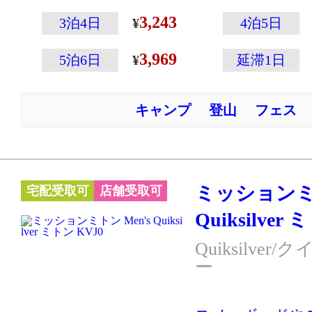
首までカバーす
3,243
ト部分にはアジ
3泊4日
4泊5日
人差し指はタッ
3,969
5泊6日
延滞1日
応でスマホ操作も
※デザインが異
キャンプ
登山
フェス
ます
ミッションミト
宅配受取可
店舗受取可
Quiksilver
Quiksilve
ー