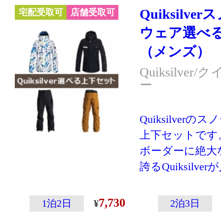
Quiksilv
宅配受取可
店舗受取可
ウェア選べ
（メンズ）
Quiksilve
ー
Quiksilver
上下セットです
ボーダーに絶大
誇るQuiksilver
ボードライダー
得るQuiksilv
7,730
1泊2日
2泊3日
ー! お好きな