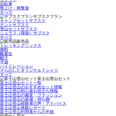
自転車
熊よけ・熊撃退
すべて
サブスクプラン
キャンプセットサブスク
テントサブスク
登山セットサブスク
シュラフ（寝袋）サブスク
すべて
販売品
トレッキングソックス
燃料
酸素缶
帽子
手袋
ハイドレーション
そらのしたオリジナルＴシャツ
すべて
富士山登山セット
富士山登山セット一覧
富士山登山のおすすめセット情報
富士山登山初心者お役立ち情報
富士山登山の服装・ファッション
富士山登山の装備・持ち物
富士山登山経験者の声・アドバイス
富士山登山体験レポート
富士山登山利用者からの手紙
目的から探す