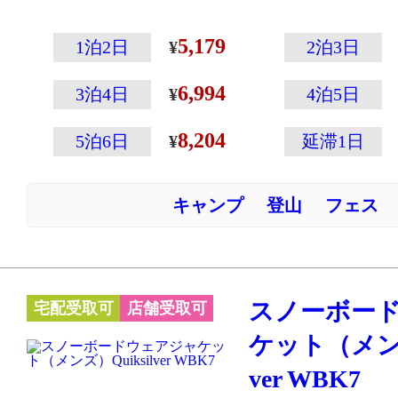
スポケットなど
ウェアとしての
5,179
1泊2日
2泊3日
です。
6,994
これぞクイック
3泊4日
4泊5日
デザインがクー
8,204
5泊6日
延滞1日
キャンプ
登山
フェス
スノーボー
宅配受取可
店舗受取可
ケット（メンズ
ver WBK7