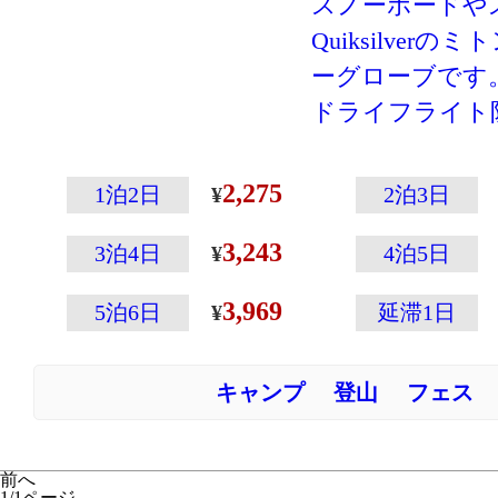
スノーボードや
Quiksilver
ーグローブです
ドライフライト
を使用し、中綿
合わせて保温性
2,275
1泊2日
2泊3日
首までカバーす
3,243
ト部分には片手
3泊4日
4泊5日
ジャスター付き
3,969
5泊6日
延滞1日
キャンプ
登山
フェス
前へ
1/1ページ