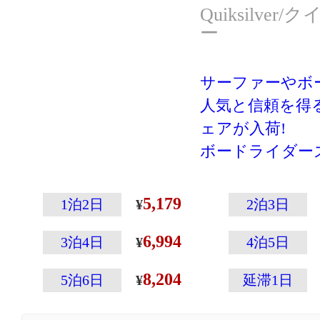
Quiksilve
ー
サーファーやボ
人気と信頼を得るQu
ェアが入荷!
ボードライダー
得るQuiksilv
ー!
5,179
1泊2日
2泊3日
もちろんキース
6,994
スポケットなど
3泊4日
4泊5日
ウェアとしての
8,204
5泊6日
延滞1日
です。
散りばめたデザ