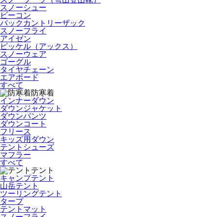
スノーシュー
ビーコン
バックカントリーザック
スノーフライ
アイゼン
ピッケル（アックス）
スノーウェア
ゴーグル
タイヤチェーン
エアボード
すべて
防寒着
インナーダウン
ダウンジャケット
ダウンパンツ
ダウンコート
フリース
キッズ用ダウン
テントシューズ
マフラー
すべて
テント
キャンプテント
山岳テント
ツーリングテント
タープ
テントマット
スノーフライ