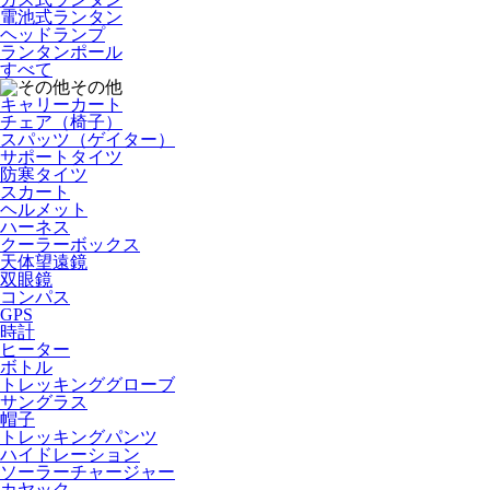
電池式ランタン
ヘッドランプ
ランタンポール
すべて
その他
キャリーカート
チェア（椅子）
スパッツ（ゲイター）
サポートタイツ
防寒タイツ
スカート
ヘルメット
ハーネス
クーラーボックス
天体望遠鏡
双眼鏡
コンパス
GPS
時計
ヒーター
ボトル
トレッキンググローブ
サングラス
帽子
トレッキングパンツ
ハイドレーション
ソーラーチャージャー
カヤック