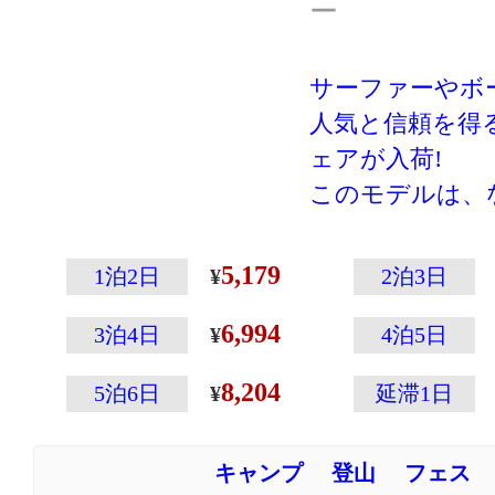
ー
サーファーやボ
人気と信頼を得るQu
ェアが入荷!
このモデルは、
背中の大きなプ
ン風ロゴがCool
5,179
1泊2日
2泊3日
視線を集めるこ
6,994
ストリートスタ
3泊4日
4泊5日
ちろんキースト
8,204
5泊6日
延滞1日
ポケットなどを
ェアとしての機
キャンプ
登山
フェス
す。