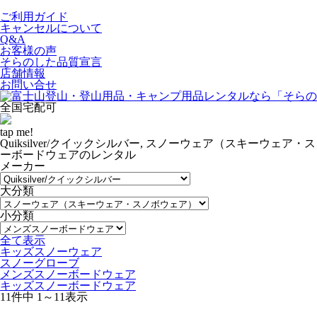
ご利用ガイド
キャンセルについて
Q&A
お客様の声
そらのした品質宣言
店舗情報
お問い合せ
全国宅配可
tap me!
Quiksilver/クイックシルバー, スノーウェア（スキーウェア
ーボードウェアのレンタル
メーカー
大分類
小分類
全て表示
キッズスノーウェア
スノーグローブ
メンズスノーボードウェア
キッズスノーボードウェア
11件中 1～11表示