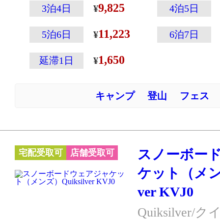
9,825
ツを組み合わせ
3泊4日
4泊5日
自身に合った上
11,223
5泊6日
6泊7日
が可能です。
お申込み時にジ
1,650
延滞1日
ツをそれぞれご
在庫のご連絡時
キャンプ
登山
フェス
ご用意となるか
ます。
きっと誰もレン
わないでしょう
スノーボー
宅配受取可
店舗受取可
ケット（メンズ
ver KVJ0
Quiksilve