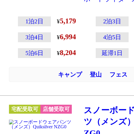
得るQuiksilv
ー!
5,179
1泊2日
2泊3日
ブラックパンツ
6,994
ットにも合いま
3泊4日
4泊5日
8,204
5泊6日
延滞1日
キャンプ
登山
フェス
スノーボー
宅配受取可
店舗受取可
ツ（メンズ）Qui
ZG0