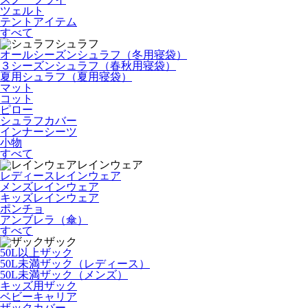
ツェルト
テントアイテム
すべて
シュラフ
オールシーズンシュラフ（冬用寝袋）
３シーズンシュラフ（春秋用寝袋）
夏用シュラフ（夏用寝袋）
マット
コット
ピロー
シュラフカバー
インナーシーツ
小物
すべて
レインウェア
レディースレインウェア
メンズレインウェア
キッズレインウェア
ポンチョ
アンブレラ（傘）
すべて
ザック
50L以上ザック
50L未満ザック（レディース）
50L未満ザック（メンズ）
キッズ用ザック
ベビーキャリア
ザックカバー