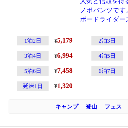
人気と信頼を得るQu
ノボパンツです
ボードライダー
得るQuiksilv
ー!
5,179
1泊2日
2泊3日
ストリートテイ
6,994
いデニム風スノ
3泊4日
4泊5日
7,458
5泊6日
6泊7日
1,320
延滞1日
キャンプ
登山
フェス