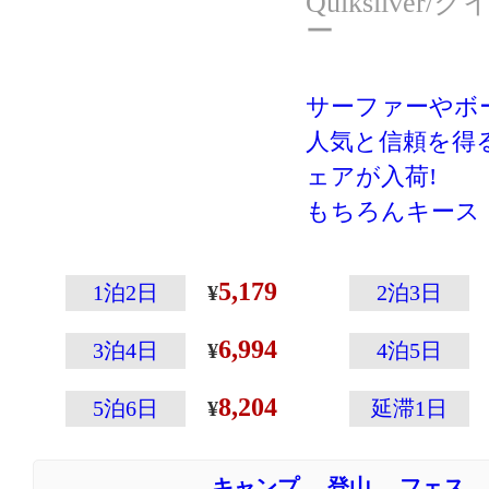
Quiksilve
ー
サーファーやボ
人気と信頼を得るQu
ェアが入荷!
もちろんキース
スポケットなど
ウェアとしての
5,179
1泊2日
2泊3日
です。
6,994
クイックシルバ
3泊4日
4泊5日
大胆にあしらっ
8,204
5泊6日
延滞1日
キャンプ
登山
フェス