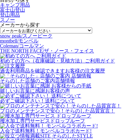
キャンプ用品
富士山登山
登山用品
スノー
メーカーから探す
snow peak/スノーピーク
montbell/モンベル
Coleman/コールマン
THE NORTH FACE/ザ・ノース・フェイス
初めての方へ（在庫確認・見積方法）
ご利用ガイド
過去利用商品を確認できます
お客様の注文履歴
そらのした店舗のご案内
店舗情報
嬉しいお言葉に感謝
お客様の声
必ずご確認下さい！
送料について
プロのメンテナンスで安心！
そらのした品質宣言！
撥水加工専門サービス
ドロップルーフ
入会で送料無料！
モンベルコラボカード!