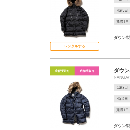
4泊5日
延滞1日
ダウン製
レンタルする
ダウン
宅配受取可
店舗受取可
NANGA
1泊2日
4泊5日
延滞1日
ダウン製