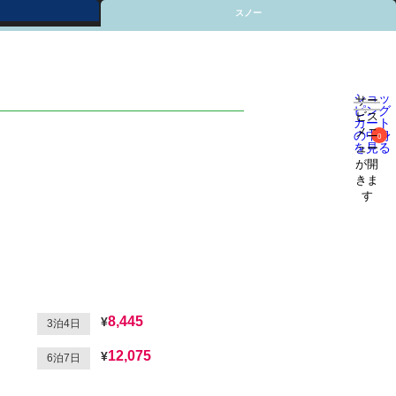
スノー
ショッ
サー
ピング
ビス
カート
メニ
の中身
0
を見る
ュー
が開
きま
す
8,445
3泊4日
12,075
6泊7日