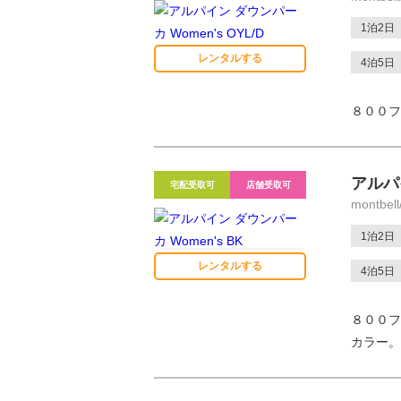
1泊2日
レンタルする
4泊5日
８００フ
アルパイ
宅配受取可
店舗受取可
montbe
1泊2日
レンタルする
4泊5日
８００フ
カラー。