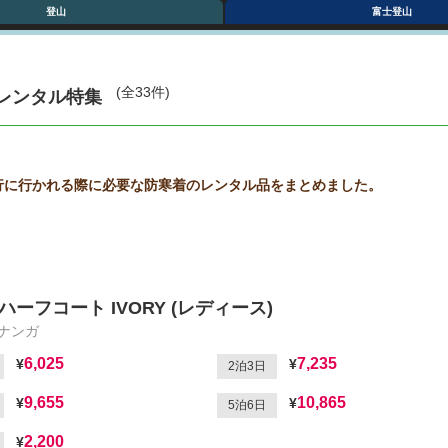
登山
富士登山
(全33件)
レンタル特集
行に行かれる際に必要な防寒着のレンタル品をまとめました。
ハーフコート IVORY (レディース)
/ナンガ
6,025
7,235
2泊3日
9,655
10,865
5泊6日
2,200