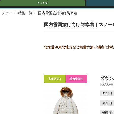
キャンプ
スノー
特集一覧
国内雪国旅行向け防寒着
国内雪国旅行向け防寒着｜スノー
北海道や東北地方など積雪の多い場所に旅
ダウン
宅配受取可
店舗受取可
NANGA
1泊2日
4泊5日
延滞1日