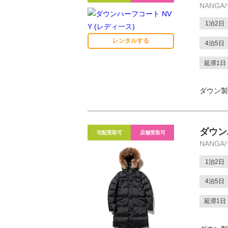
NANGA
1泊2日
レンタルする
4泊5日
延滞1日
ダウン製
ダウン
宅配受取可
店舗受取可
NANGA
1泊2日
4泊5日
延滞1日