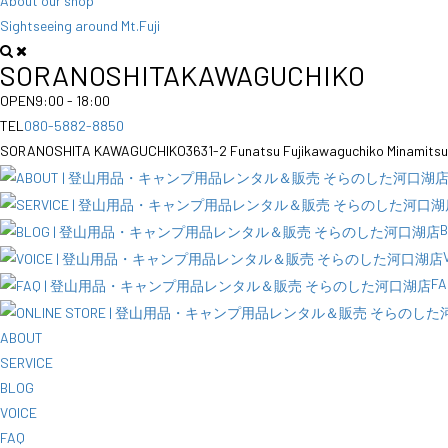
About our shop
Sightseeing around Mt.Fuji
SORANOSHITA
KAWAGUCHIKO
OPEN
9:00 - 18:00
TEL
080-5882-8850
SORANOSHITA KAWAGUCHIKO
3631-2 Funatsu Fujikawaguchiko Minamits
FA
ABOUT
SERVICE
BLOG
VOICE
FAQ