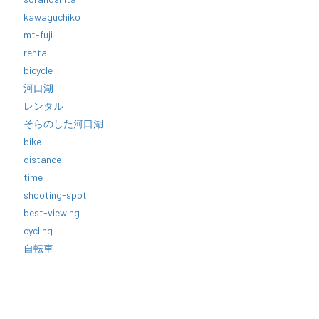
kawaguchiko
mt-fuji
rental
bicycle
河口湖
レンタル
そらのした河口湖
bike
distance
time
shooting-spot
best-viewing
cycling
自転車