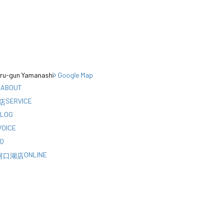
uru-gun Yamanashi
Google Map
ABOUT
SERVICE
BLOG
VOICE
Q
ONLINE