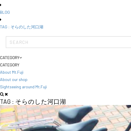
BLOG
TAG : そらのした河口湖
CATEGORY
CATEGORY
About Mt.Fuji
About our shop
Sightseeing around Mt.Fuji
TAG :
そらのした河口湖