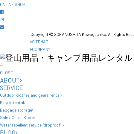
ONLINE SHOP
Copyright
SORANOSHITA Kawaguchiko.
All Rights Res
SITEMAP
COMPANY
CLOSE
ABOUT
SERVICE
Outdoor clothes and gears rental
Bicycle rental
Baggage storage
Sale / Online Store
Water repellent service "droproof"
BLOG