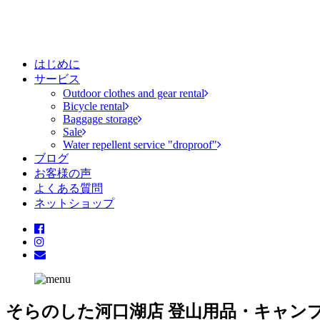
はじめに
サービス
Outdoor clothes and gear rental
Bicycle rental
Baggage storage
Sale
Water repellent service "droproof"
ブログ
お客様の声
よくある質問
ネットショップ
そらのした河口湖店
登山用品・キャン