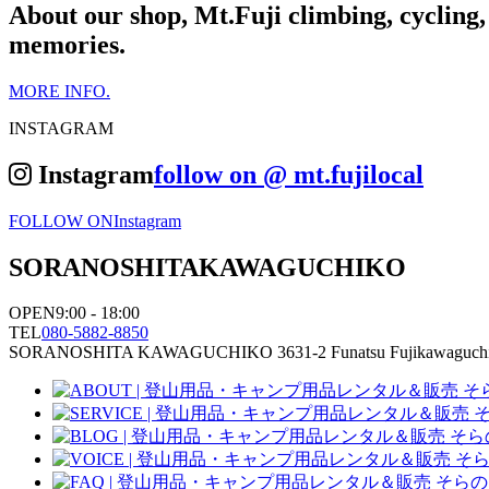
About our shop, Mt.Fuji climbing, cycling, 
memories.
MORE INFO.
INSTAGRAM
Instagram
follow on @ mt.fujilocal
FOLLOW ON
Instagram
SORANOSHITA
KAWAGUCHIKO
OPEN
9:00 - 18:00
TEL
080-5882-8850
SORANOSHITA KAWAGUCHIKO
3631-2 Funatsu Fujikawaguch