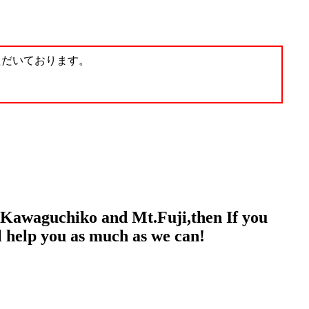
ただいております。
y Kawaguchiko and Mt.Fuji,then If you
 help you as much as we can!