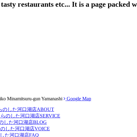
tasty restaurants etc... It is a page packed
iko Minamitsuru-gun Yamanashi
Google Map
ABOUT
SERVICE
BLOG
VOICE
FAQ