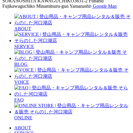
SORANOSHITA KAWAGUCHIKO
3631-2 Funatsu
Fujikawaguchiko Minamitsuru-gun Yamanashi
Google Map
ABOUT
SERVICE
BLOG
VOICE
FAQ
ONLINE
ABOUT