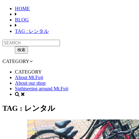
HOME
BLOG
TAG : レンタル
CATEGORY
CATEGORY
About Mt.Fuji
About our shop
Sightseeing around Mt.Fuji
TAG :
レンタル