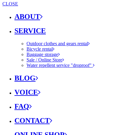
CLOSE
ABOUT
SERVICE
Outdoor clothes and gears rental
Bicycle rental
Baggage storage
Sale / Online Store
Water repellent service "droproof"
BLOG
VOICE
FAQ
CONTACT
ONLINE SHOP