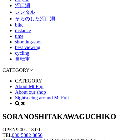
河口湖
レンタル
そらのした河口湖
bike
distance
time
shooting-spot
best-viewing
cycling
自転車
CATEGORY
CATEGORY
About Mt.Fuji
About our shop
Sightseeing around Mt.Fuji
SORANOSHITA
KAWAGUCHIKO
OPEN
9:00 - 18:00
TEL
080-5882-8850