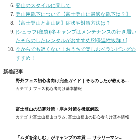
登山のスタイルに関して
登山用靴下について【富士登山に最適な靴下は？】
【富士登山と高山病】症状や対策方法は？
[シュラフ(寝袋)]冬キャンプはメンテナンスの行き届い
たそらのしたレンタルがおすすめ!?[保温性抜群！]
今からでも遅くない！おうちで楽しむベランピングの
すすめ！
新着記事
野外フェス初心者向け完全ガイド｜そらのしたが教える...
カテゴリ:
フェス初心者向け基本情報
富士登山の防寒対策・寒さ対策を徹底解説
カテゴリ:
富士山登山コラム
,
富士山登山の初心者向け基本情報
「ムダを楽しむ」がキャンプの本質 ― サラリーマン...